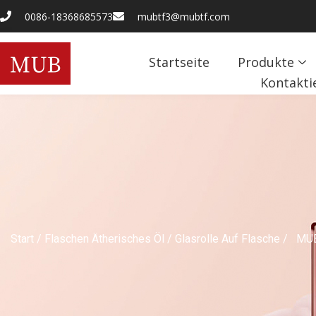
0086-18368685573
mubtf3@mubtf.com
Startseite
Produkte
Kontakti
Start
/
Flaschen Ätherisches Öl
/
Glasrolle Auf Flasche
/ MUB 