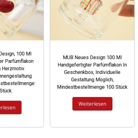
esign, 100 Ml
MUB Neues Design 100 Ml
er Parfümflakon
Handgefertigter Parfümflakon In
 Herzmotiv.
Geschenkbox, Individuelle
Innengestaltung
Gestaltung Möglich,
estbestellmenge:
Mindestbestellmenge 100 Stück
Stück.
Weiterlesen
erlesen