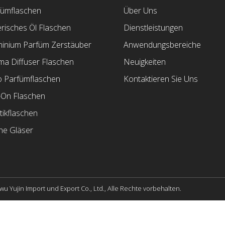
fümflaschen
Über Uns
risches Öl Flaschen
Dienstleistungen
minium Parfüm Zerstäuber
Anwendungsbereiche
ma Diffuser Flaschen
Neuigkeiten
o Parfümflaschen
Kontaktieren Sie Uns
-On Flaschen
tikflaschen
ne Gläser
wu Yujin Import und Export Co., Ltd., Alle Rechte vorbehalten.