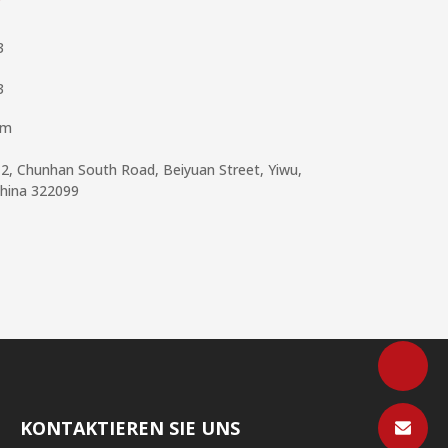
3
3
om
 2, Chunhan South Road, Beiyuan Street, Yiwu,
China 322099
KONTAKTIEREN SIE UNS