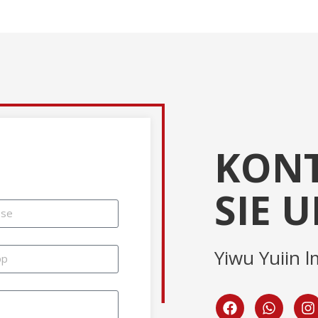
KONT
SIE 
Yiwu Yuiin l