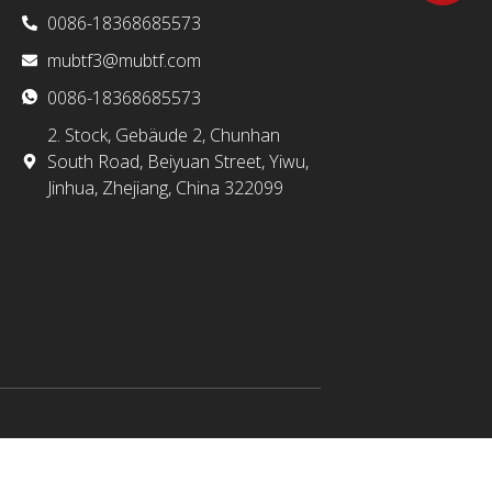
0086-18368685573
mubtf3@mubtf.com
0086-18368685573
2. Stock, Gebäude 2, Chunhan
South Road, Beiyuan Street, Yiwu,
Jinhua, Zhejiang, China 322099