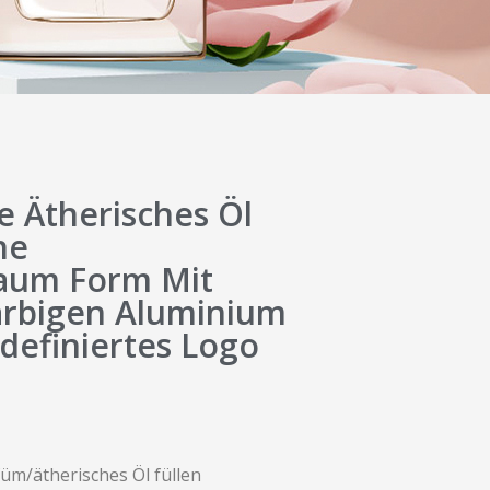
 Ätherisches Öl
he
aum Form Mit
arbigen Aluminium
definiertes Logo
füm/ätherisches Öl füllen