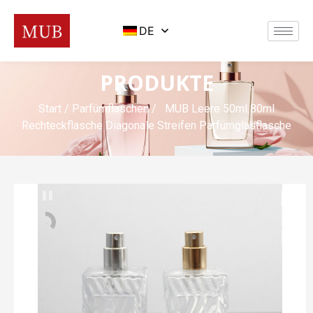
DE
PRODUKTE
Start
/
Parfümflaschen
/ MUB Leere 50ml 80ml
Rechteckflasche Diagonale Streifen Parfümglasflasche