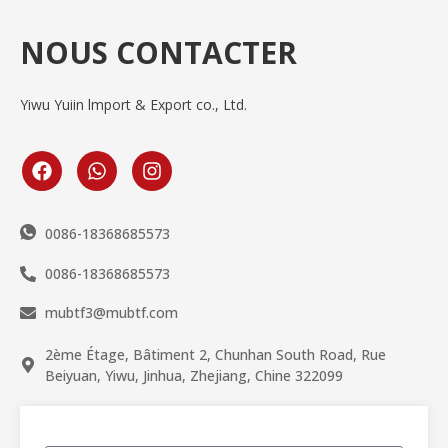
NOUS CONTACTER
Yiwu Yuiin lmport & Export co., Ltd.
0086-18368685573
0086-18368685573
mubtf3@mubtf.com
2ème Étage, Bâtiment 2, Chunhan South Road, Rue
Beiyuan, Yiwu, Jinhua, Zhejiang, Chine 322099