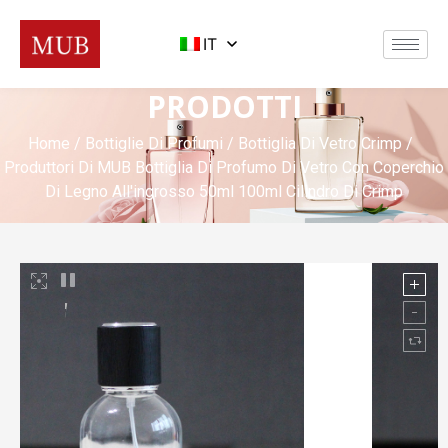
IT
PRODOTTI
Home
/
Bottiglie Di Profumi
/
Bottiglia Di Vetro Crimp
/
Produttori Di MUB Bottiglia Di Profumo Di Vetro Con Coperchio
Di Legno All'ingrosso 50ml 100ml Cilindro Di Crimp