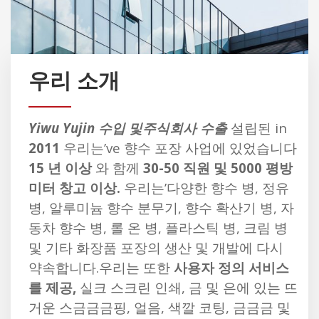
우리 소개
Yiwu Yujin 수입 및주식회사 수출
설립된 in
2011
우리는’ve 향수 포장 사업에 있었습니다
15 년 이상
와 함께
30-50 직원 및 5000 평방
미터 창고 이상.
우리는’다양한 향수 병, 정유
병, 알루미늄 향수 분무기, 향수 확산기 병, 자
동차 향수 병, 롤 온 병, 플라스틱 병, 크림 병
및 기타 화장품 포장의 생산 및 개발에 다시
약속합니다.우리는 또한
사용자 정의 서비스
를 제공,
실크 스크린 인쇄, 금 및 은에 있는 뜨
거운 스금금금핑, 얼음, 색깔 코팅, 금금금 및