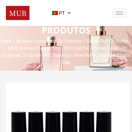
PT
PRODUTOS
Início
/
Botelas Essenciais De Petróleo
/
Glass Roll On Bottle
/
MUB Grossist Empty 5ml 10ml Colorful Frosted Roller-On
Essential Oil Bottle With Stainless Steel Roller Ball And Plastic
Cap