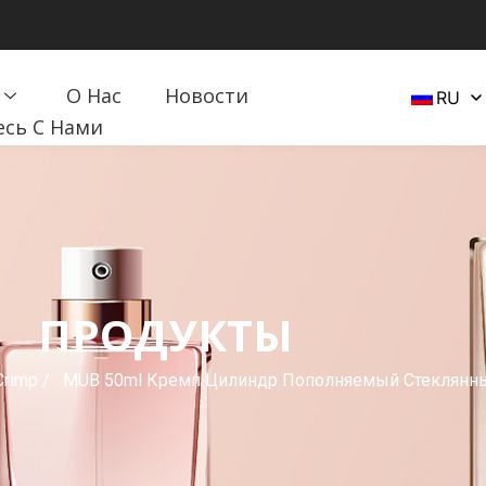
О Нас
Новости
RU
есь С Нами
ПРОДУКТЫ
Crimp
/ MUB 50ml Кремп Цилиндр Пополняемый Стеклян