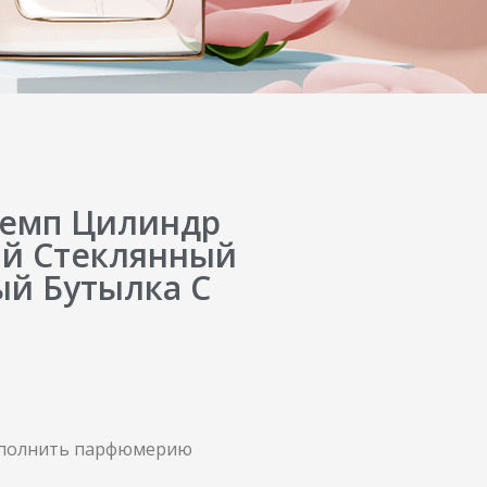
ремп Цилиндр
й Стеклянный
й Бутылка С
заполнить парфюмерию