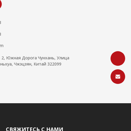
3
3
om
е 2, Южная Дорога Чунхань, Улица
ньхуа, Чжэцзян, Китай 322099
СВЯЖИТЕСЬ С НАМИ