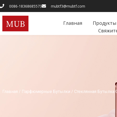
0086-18368685573
mubtf3@mubtf.com
Главная
Продукты
Свяжит
Главная
/
Парфюмерные Бутылки
/
Стеклянная Бутылка 