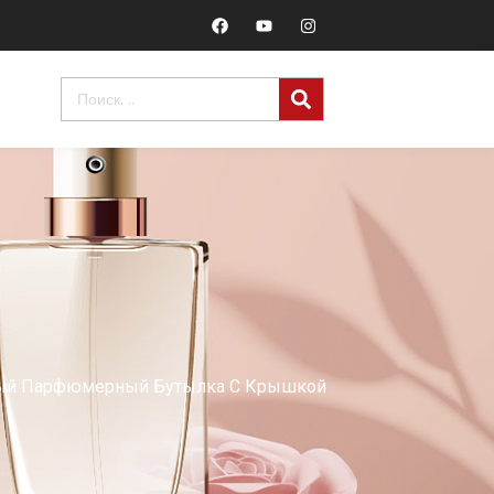
ный Парфюмерный Бутылка С Крышкой