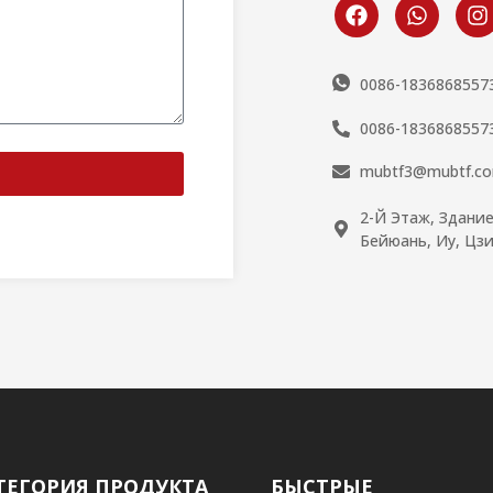
0086-1836868557
0086-1836868557
mubtf3@mubtf.c
2-Й Этаж, Здани
Бейюань, Иу, Цзи
ТЕГОРИЯ ПРОДУКТА
БЫСТРЫЕ