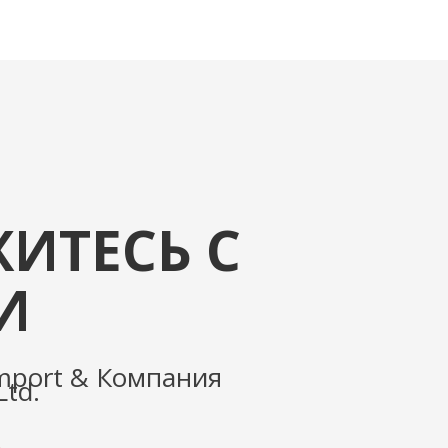
ИТЕСЬ С
И
lmport & Компания
Ltd.