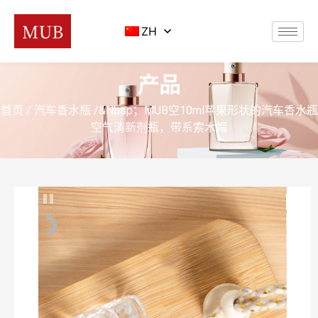
ZH
产品
首页
/
汽车香水瓶
/&nbsp；MUB空10ml苹果形状的汽车香水瓶
空气清新剂瓶，带系索木帽