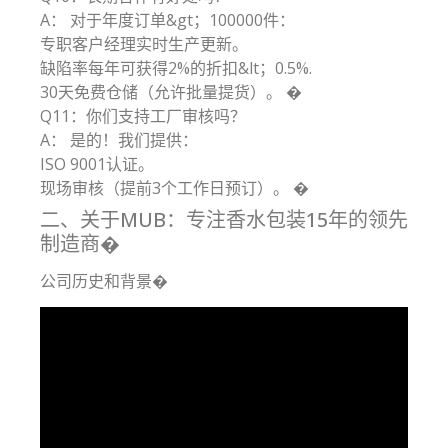
A： 对于年度订单&gt；100000件：
专职客户经理实时生产更新。
缺陷率每年可获得2%的折扣&lt；0.5%.
30天免费仓储（允许批量提货）。 �
Q11：你们支持工厂审核吗？
A： 是的！我们提供：
ISO 9001认证。
现场审核（提前3个工作日预订）。 �
二、关于MUB：专注香水包装15年的领先
制造商�
公司历史和背景�