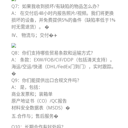
Q7：如果我收到损坏/有缺陷的物品怎么办？
A： 在交付后48小时内报告照片/视频。我们将更换
损坏的设备，并免费提供5%的备件（缺陷率低于1%
时无需退货）。 �️
IV、 物流与；交付�✈️
Q8：你们支持哪些贸易条款和运输方式？
A： 条款：EXW/FOB/CIF/DDP（包括清关支持）。
海运/空运/快递（DHL/FedEx门到门），实时跟踪。
�
Q9：你们能提供出口合规文件吗？
A： 是，包括：
商业发票和；装箱单
原产地证书（CO）/QC报告
材料安全数据表（MSDS）�
五.合作与；售后服务�
Q10：长期合作有好处吗？