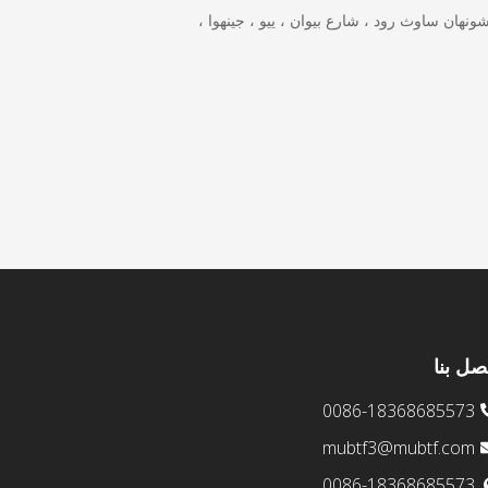
بق الثاني ، المبنى 2 ، شونهان ساوث رود ، شارع بيوان ، ييو ، جينهوا ،
صل بنا
0086-18368685573
mubtf3@mubtf.com
0086-18368685573