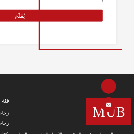
يُقدِّم
فئة ا
زجاج
زجاجا
عطر ا