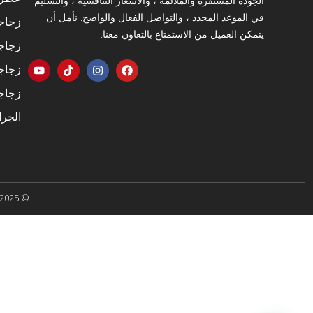
الجودة المستقرة والملائمة ، والأسعار التنافسية ، والتسليم
في الموعد المحدد ، والتواصل الفعال والواضح. نأمل أن
زجاجا
يتمكن العميل من الاستمتاع بالتعاون معنا.
زجاج
زجاج
زجاجا
الجرا
© 2025 Yiwu Yujin Import & Export Co. ، Ltd. ، جميع الحقوق محفوظة.