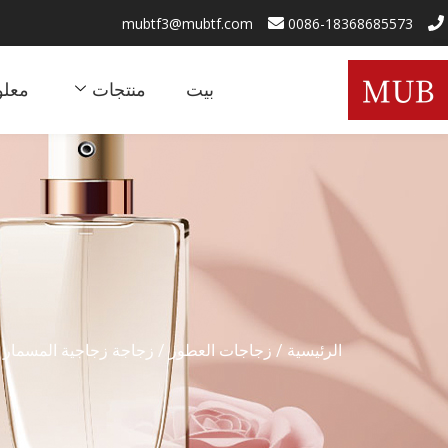
mubtf3@mubtf.com
0086-18368685573
بيت
منتجات
معلو
الرئيسية
/
زجاجات العطور
/
زجاجة زجاجية المسمار
/ MUB الجم