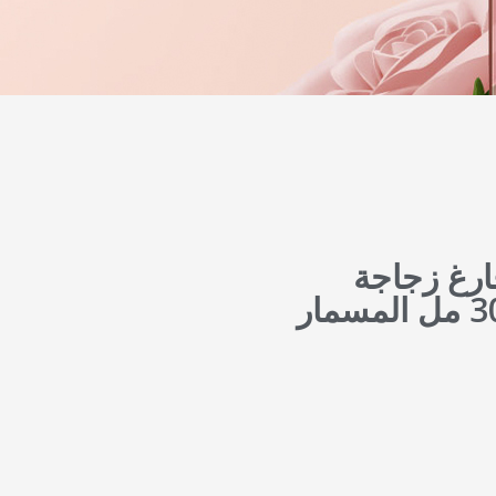
MUB WHOLE فارغ زجاجة
زجاجة مخصصة شعار 30 مل المسمار