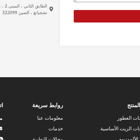
الطا
تشجيانغ ، الصين 322099
لمنتج
روابط سريعة
ات
ات العطور
معلومات عنا
ت الزيت الأساسية
خدمات
لألومنيوم
مجالات التطبيق