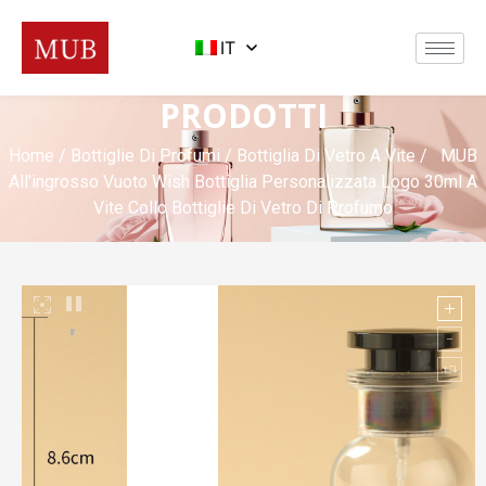
IT
PRODOTTI
Home
/
Bottiglie Di Profumi
/
Bottiglia Di Vetro A Vite
/ MUB
All'ingrosso Vuoto Wish Bottiglia Personalizzata Logo 30ml A
Vite Collo Bottiglie Di Vetro Di Profumo