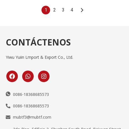
1
2
3
4
CONTÁCTENOS
Yiwu Yuiin Lmport & Export Co., Ltd.
0086-18368685573
0086-18368685573
mubtf3@mubtf.com