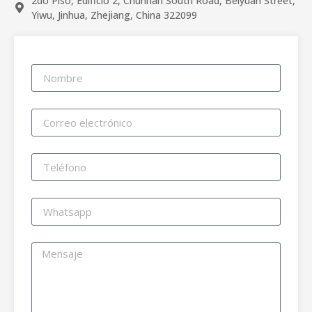
2do Piso, Edificio 2, Chunhan South Road, Beiyuan Street,
Yiwu, Jinhua, Zhejiang, China 322099