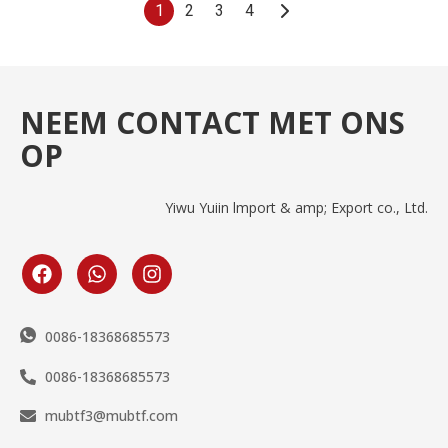
1
2
3
4
NEEM CONTACT MET ONS
OP
Yiwu Yuiin lmport & amp; Export co., Ltd.
0086-18368685573
0086-18368685573
mubtf3@mubtf.com