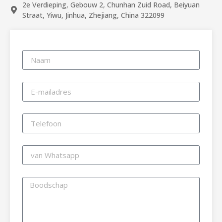
2e Verdieping, Gebouw 2, Chunhan Zuid Road, Beiyuan
Straat, Yiwu, Jinhua, Zhejiang, China 322099