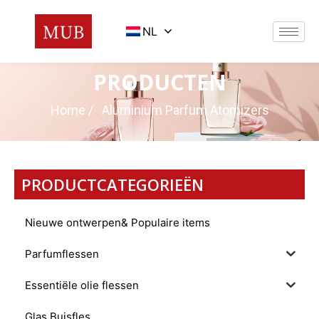
NL
PRODUCTEN
Home
/ Aluminium Parfum Atomizers
PRODUCTCATEGORIEËN
Nieuwe ontwerpen& Populaire items
Parfumflessen
Essentiële olie flessen
Glas Buisfles