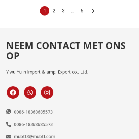
1
2
3
…
6
NEEM CONTACT MET ONS
OP
Yiwu Yuiin lmport & amp; Export co., Ltd.
0086-18368685573
0086-18368685573
mubtf3@mubtf.com