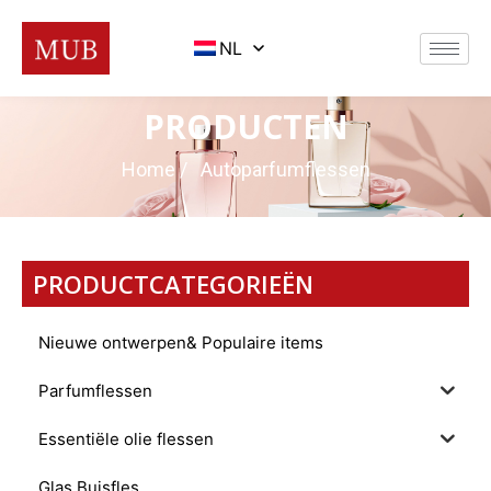
NL
PRODUCTEN
Home
/ Autoparfumflessen
PRODUCTCATEGORIEËN
Nieuwe ontwerpen& Populaire items
Parfumflessen
Essentiële olie flessen
Glas Buisfles