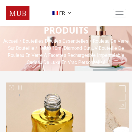
FR
PRODUITS
Accueil
/
Bouteilles D'huiles Essentielles
/
Rouleau De Verre
Sur Bouteille
/ MUB 10ml Diamond-Cut UV Bouteille De
Rouleau En Verre À Facettes Rechargeable Imperméable
Cadeau De Luxe En Vrac Personnalisé