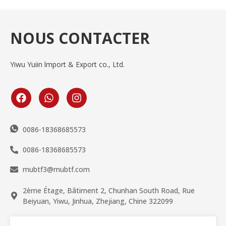
NOUS CONTACTER
Yiwu Yuiin lmport & Export co., Ltd.
0086-18368685573
0086-18368685573
mubtf3@mubtf.com
2ème Étage, Bâtiment 2, Chunhan South Road, Rue
Beiyuan, Yiwu, Jinhua, Zhejiang, Chine 322099