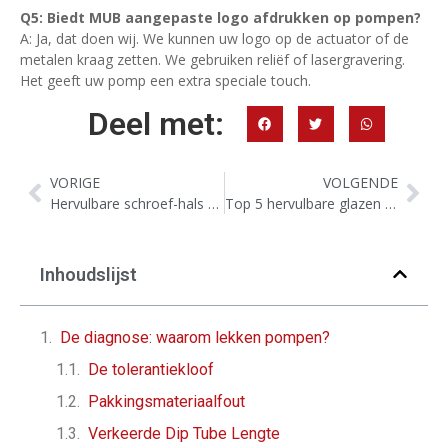
Q5: Biedt MUB aangepaste logo afdrukken op pompen?
A: Ja, dat doen wij. We kunnen uw logo op de actuator of de
metalen kraag zetten. We gebruiken reliëf of lasergravering.
Het geeft uw pomp een extra speciale touch.
Deel met:
VORIGE
VOLGENDE
Hervulbare schroef-hals flessen: draai voorraadvorm in luxe iconen
Top 5 hervulbare glazen flessen trends voor 2026: beste keuzes voor nichemerken
Inhoudslijst
De diagnose: waarom lekken pompen?
De tolerantiekloof
Pakkingsmateriaalfout
Verkeerde Dip Tube Lengte