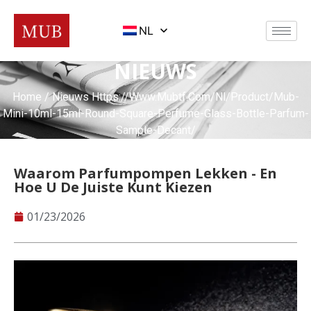
NL
NIEUWS
Home
/
Nieuws
Https://www.mubtf.com/nl/product/mub-
Mini-10ml-15ml-Round-Square-Perfume-Glass-Bottle-Parfum-
Sample-Decant/
Waarom Parfumpompen Lekken - En
Hoe U De Juiste Kunt Kiezen
01/23/2026