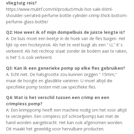
vliegtuig reis?
https://www.mubtf.com/nl/product/mub-hot-sale-60ml-
shoulder-serrated-perfume-bottle-cylinder-crimp-thick-bottom-
perfume-glass-bottle/
Q2: Hoe weet ik of mijn dompelbuis de juiste lengte is?
A: De buis moet een beetje in de hoek van de fles buigen. Het
lijkt op een hockeystok. Als het te veel buigt als een “ U,” it’ s
verkeerd. Als het rechtop staat zonder de bodem aan te raken,
is het’ S is ook verkeerd.
Q3: Kan ik een generieke pomp op elke fles gebruiken?
A: Echt niet. De halsgrootte zou kunnen zeggen “ 15mm,”
maar de hoogte en glasdikte variëren. U moet altijd die
specifieke pomp testen met uw specifieke fles.
Q4: Wat is het verschil tussen een crimp en een
crimpless pomp?
A: Een krimppomp heeft een machine nodig om het voor altijd
te verzegelen. Een crimpless (of schroefpomp) kan met de
hand worden aangebracht. Het kan ook afgenomen worden.
Dit maakt het geweldig voor hervulbare producten.