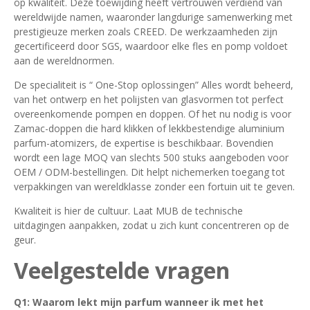
op kwaliteit. Deze toewijding heeft vertrouwen verdiend van
wereldwijde namen, waaronder langdurige samenwerking met
prestigieuze merken zoals CREED. De werkzaamheden zijn
gecertificeerd door SGS, waardoor elke fles en pomp voldoet
aan de wereldnormen.
De specialiteit is “ One-Stop oplossingen” Alles wordt beheerd,
van het ontwerp en het polijsten van glasvormen tot perfect
overeenkomende pompen en doppen. Of het nu nodig is voor
Zamac-doppen die hard klikken of lekkbestendige aluminium
parfum-atomizers, de expertise is beschikbaar. Bovendien
wordt een lage MOQ van slechts 500 stuks aangeboden voor
OEM / ODM-bestellingen. Dit helpt nichemerken toegang tot
verpakkingen van wereldklasse zonder een fortuin uit te geven.
Kwaliteit is hier de cultuur. Laat MUB de technische
uitdagingen aanpakken, zodat u zich kunt concentreren op de
geur.
Veelgestelde vragen
Q1: Waarom lekt mijn parfum wanneer ik met het